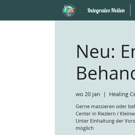
Integrales Heilen
Neu: E
Behan
wo 20 jan
  |  
Healing C
Gerne massieren oder beh
Center in Riezlern / Kleinw
Unter Einhaltung der Vor
möglich